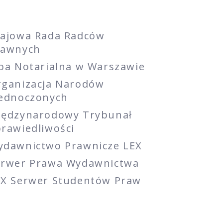
rajowa Rada Radców
rawnych
ba Notarialna w Warszawie
rganizacja Narodów
jednoczonych
iędzynarodowy Trybunał
rawiedliwości
ydawnictwo Prawnicze LEX
erwer Prawa Wydawnictwa
EX Serwer Studentów Praw