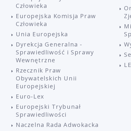
Człowieka
O
Europejska Komisja Praw
Z
Człowieka
M
Unia Europejska
Sp
Dyrekcja Generalna -
W
Sprawiedliwość i Sprawy
S
Wewnętrzne
L
Rzecznik Praw
Obywatelskich Unii
Europejskiej
Euro-Lex
Europejski Trybunał
Sprawiedliwości
Naczelna Rada Adwokacka