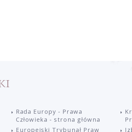
ki
Rada Europy - Prawa
K
Człowieka - strona główna
P
Europejski Trybunał Praw
Iz