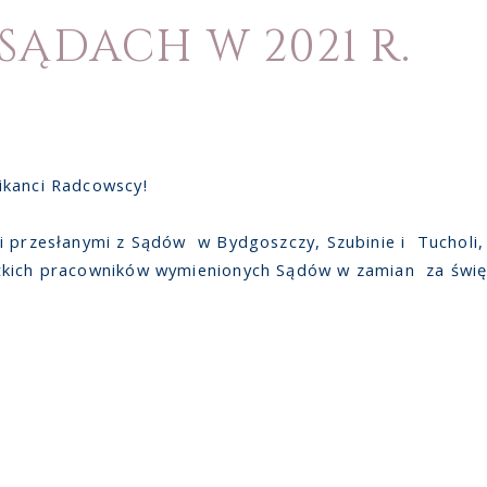
SĄDACH W 2021 R.
ikanci Radcowscy!
przesłanymi z Sądów w Bydgoszczy, Szubinie i Tucholi, że
tkich pracowników wymienionych Sądów w zamian za święt