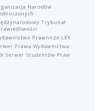
rganizacja Narodów
jednoczonych
iędzynarodowy Trybunał
rawiedliwości
ydawnictwo Prawnicze LEX
erwer Prawa Wydawnictwa
EX Serwer Studentów Praw