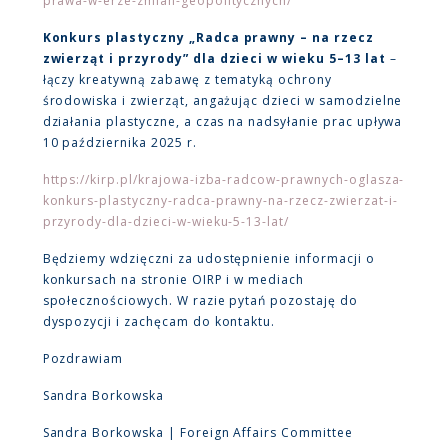
prawa-w-erze-zmian-geopolitycznych/
Konkurs plastyczny „Radca prawny – na rzecz
zwierząt i przyrody” dla dzieci w wieku 5–13 lat
–
łączy kreatywną zabawę z tematyką ochrony
środowiska i zwierząt, angażując dzieci w samodzielne
działania plastyczne, a czas na nadsyłanie prac upływa
10 października 2025 r.
https://kirp.pl/krajowa-izba-radcow-prawnych-oglasza-
konkurs-plastyczny-radca-prawny-na-rzecz-zwierzat-i-
przyrody-dla-dzieci-w-wieku-5-13-lat/
Będziemy wdzięczni za udostępnienie informacji o
konkursach na stronie OIRP i w mediach
społecznościowych. W razie pytań pozostaję do
dyspozycji i zachęcam do kontaktu.
Pozdrawiam
Sandra Borkowska
Sandra Borkowska | Foreign Affairs Committee