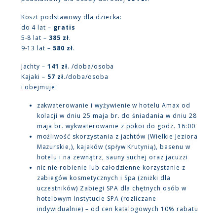
Koszt podstawowy dla dziecka:
do 4 lat –
gratis
5-8 lat –
385 zł
.
9-13 lat –
580 zł
.
Jachty –
141 zł
. /doba/osoba
Kajaki –
57 zł
./doba/osoba
i obejmuje:
zakwaterowanie i wyżywienie w hotelu Amax od
kolacji w dniu 25 maja br. do śniadania w dniu 28
maja br. wykwaterowanie z pokoi do godz. 16:00
możliwość skorzystania z jachtów (Wielkie Jeziora
Mazurskie,), kajaków (spływ Krutynią), basenu w
hotelu i na zewnątrz, sauny suchej oraz jacuzzi
nic nie robienie lub całodzienne korzystanie z
zabiegów kosmetycznych i Spa (zniżki dla
uczestników) Zabiegi SPA dla chętnych osób w
hotelowym Instytucie SPA (rozliczane
indywidualnie) – od cen katalogowych 10% rabatu