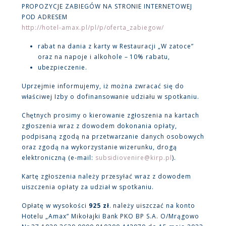
PROPOZYCJE ZABIEGÓW NA STRONIE INTERNETOWEJ
POD ADRESEM
http://hotel-amax.pl/pl/p/oferta_zabiegow/
rabat na dania z karty w Restauracji „W zatoce”
oraz na napoje i alkohole – 10% rabatu,
ubezpieczenie.
Uprzejmie informujemy, iż można zwracać się do
właściwej Izby o dofinansowanie udziału w spotkaniu.
Chętnych prosimy o kierowanie zgłoszenia na kartach
zgłoszenia wraz z dowodem dokonania opłaty,
podpisaną zgodą na przetwarzanie danych osobowych
oraz zgodą na wykorzystanie wizerunku, drogą
elektroniczną (e-mail:
subsidiovenire@kirp.pl
).
Kartę zgłoszenia należy przesyłać wraz z dowodem
uiszczenia opłaty za udział w spotkaniu.
Opłatę w wysokości
925 zł
. należy uiszczać na konto
Hotelu „Amax” Mikołajki Bank PKO BP S.A. O/Mrągowo