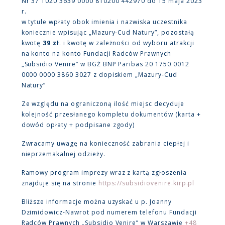
Nr 37 1020 3639 0000 810200 442970 do 15 maja 2023
r.
w tytule wpłaty obok imienia i nazwiska uczestnika
koniecznie wpisując „Mazury-Cud Natury”, pozostałą
kwotę
39 zł
. i kwotę w zależności od wyboru atrakcji
na konto na konto Fundacji Radców Prawnych
„Subsidio Venire” w BGŻ BNP Paribas 20 1750 0012
0000 0000 3860 3027 z dopiskiem „Mazury-Cud
Natury”
Ze względu na ograniczoną ilość miejsc decyduje
kolejność przesłanego kompletu dokumentów (karta +
dowód opłaty + podpisane zgody)
Zwracamy uwagę na konieczność zabrania ciepłej i
nieprzemakalnej odzieży.
Ramowy program imprezy wraz z kartą zgłoszenia
znajduje się na stronie
https://subsidiovenire.kirp.pl
Bliższe informacje można uzyskać u p. Joanny
Dzimidowicz-Nawrot pod numerem telefonu Fundacji
Radców Prawnych „Subsidio Venire” w Warszawie
+48