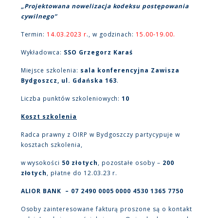
„Projektowana nowelizacja kodeksu postępowania
cywilnego”
Termin:
14.03.2023 r
., w godzinach:
15.00-19.00.
Wykładowca:
SSO Grzegorz Karaś
Miejsce szkolenia:
sala konferencyjna Zawisza
Bydgoszcz, ul. Gdańska 163
.
Liczba punktów szkoleniowych:
10
Koszt szkolenia
Radca prawny z OIRP w Bydgoszczy partycypuje w
kosztach szkolenia,
w wysokości
50 złotych
, pozostałe osoby –
200
złotych
, płatne do 12.03.23 r.
ALIOR BANK – 07 2490 0005 0000 4530 1365 7750
Osoby zainteresowane fakturą proszone są o kontakt