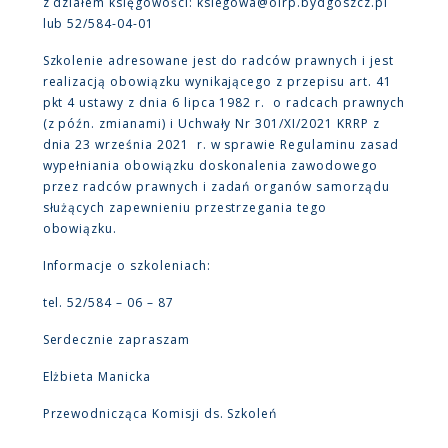
z działem księgowości: ksiegowa@oirp.bydgoszcz.pl
lub 52/584-04-01
Szkolenie adresowane jest do radców prawnych i jest
realizacją obowiązku wynikającego z przepisu art. 41
pkt 4 ustawy z dnia 6 lipca 1982 r. o radcach prawnych
(z późn. zmianami) i Uchwały Nr 301/XI/2021 KRRP z
dnia 23 września 2021 r. w sprawie Regulaminu zasad
wypełniania obowiązku doskonalenia zawodowego
przez radców prawnych i zadań organów samorządu
służących zapewnieniu przestrzegania tego
obowiązku.
Informacje o szkoleniach:
tel. 52/584 – 06 – 87
Serdecznie zapraszam
Elżbieta Manicka
Przewodnicząca Komisji ds. Szkoleń