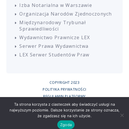
Izba Notarialna w Warszawie
Organizacja Narodów Zjednoczonych
Międzynarodowy Trybunał
Sprawiedliwości
Wydawnictwo Prawnicze LEX
Serwer Prawa Wydawnictwa
LEX Serwer Studentów Praw
COPYRIGHT 2023
POLITYKA PRYWATNOŚCI
REGULAMIN PLATFORMY
REGULAMIN SZKOLEŃ
Ta strona korzysta z ciasteczek aby świadczyć usługi na
najwyższym poziomie. Dalsze korzystanie ze strony oznacza,
UCZESTNICY SZKOLEŃ ONLINE
że zgadzasz się na ich użycie.
RODO
CREATED BY
Zgoda