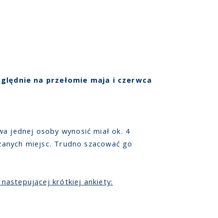
względnie na przełomie maja i czerwca
wa jednej osoby wynosić miał ok. 4
edzanych miejsc. Trudno szacować go
następującej krótkiej ankiety: