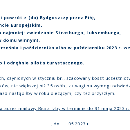
i powrót z (do) Bydgoszczy przez Piłę,
ncie Europejskim,
 najmniej: zwiedzanie Strasburga, Luksemburga,
 w domu winnym),
września i października albo w październiku 2023 r. 
i odrębnie pilota turystycznego.
, czynionych w styczniu br., szacowany koszt uczestnict
ników, nie większej niż 35 osób, z uwagi na wymogi odwi
azd nastąpiłby w roku bieżącym, czy też przyszłym.
na adres mailowy Biura Izby w terminie do 31 maja 2023 r. 
______, dn. ___05.2023 r.