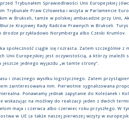
przed Trybunałem Sprawiedliwości Unii Europejskiej (ów
kim Trybunale Praw Człowieka i wizyta w Parlamencie Eur
im w Brukseli, tamże w polskiej ambasadzie przy Unii, 
Biurze Krajowej Rady Radców Prawnych w Brukseli. Turysty
o drodze przykładowo Norymberga albo Czeski Krumlov.
a społeczność ciągle się rozrasta. Zatem szczególnie z m
h Unii Europejskiej jest oczywistością, a którzy znaleźli
a jeszcze jednego wyjazdu „w tamte strony”.
su i znacznego wysiłku logistycznego. Zatem przystąpien
em zainteresowania nim. Pierwotnie sygnalizowana prop
ie nierealna. Ponawiamy jednak zapytanie do Koleżanek i K
ie wskazując na możliwy do realizacji jeden z dwóch term
rzełom maja i czerwca albo czerwiec roku przyszłego. W 
kostwa w UE (a także naszej pierwszej wizyty w europejsk