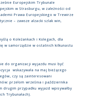
cześnie Europejskim Trybunale
opejskim w Strasburgu, w zależności od
Akademii Prawa Europejskiego w Trewirze
cznie – zawsze alzacki szlak win,
yślą o Koleżankach i Kolegach, dla
 się w samorządzie w ostatnich kilkunastu
ie do organizacji wyjazdu musi być
ozycja wskazywała na maj bieżącego
olegów, czy są zainteresowani
inów: przełom września i października
tym drugim przypadku wyjazd wpisywałby
ich Trybunałach).