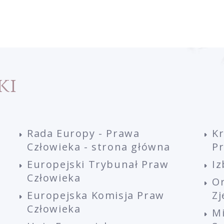
ki
Rada Europy - Prawa
K
Człowieka - strona główna
P
Europejski Trybunał Praw
Iz
Człowieka
O
Europejska Komisja Praw
Z
Człowieka
M