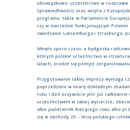
obowiązkowo: uczestnictwo w rozprawie 
Sprawiedliwości) oraz wizyta z Europejs
programu: także w Parlamencie Europejsk
czy w ówcześnie funkcjonującym Polskim 
zwiedzanie Luksemburga i Strasburga, p
Minęło sporo czasu, a bydgoska radcowsk
których polskie uczestnictwo w strukturac
latach, zrodził się pomysł zorganizowani
Przygotowanie takiej imprezy wymaga cza
poprzedzone w miarę dokładnym zbadani
roku i dziś oczywiście jest już całkowic
uczestnictwem w takiej wycieczce, obecn
albo październik bieżącego roku albo p
się w obchody 20 – lecia polskiego człon