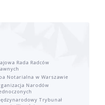
rajowa Rada Radców
rawnych
ba Notarialna w Warszawie
rganizacja Narodów
jednoczonych
iędzynarodowy Trybunał