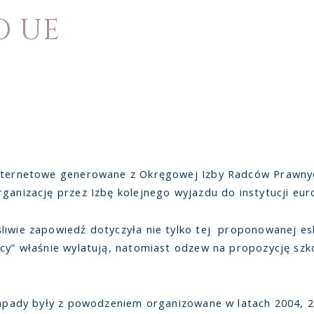
O UE
 internetowe generowane z Okręgowej Izby Radców Prawn
ganizację przez Izbę kolejnego wyjazdu do instytucji eur
liwie zapowiedź dotyczyła nie tylko tej proponowanej esk
ycy” właśnie wylatują, natomiast odzew na propozycję szk
kapady były z powodzeniem organizowane w latach 2004, 2