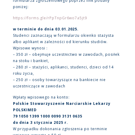
formularza zgłoszeniowego poprzez link podany
poniżej:
https://forms.gle/rPpTnpGr6wo7a5jt9
w terminie do dnia 03.01.2025.
Studenci zaznaczają w formularzu okienko stażysta
albo aplikant w zależności od kierunku studiów.
Wpisowe wynosi :
– 350 zł – obejmuje uczestnictwo w zawodach, posiłek
na stoku i bankiet,
– 280 zł – stażyści, aplikanci, studenci, dzieci od 14
roku życia,
– 250 zł – osoby towarzyszące na bankiecie nie
uczestniczące w zawodach
Wpłaty wpisowego na konto:
Polskie Stowarzyszenie Narciarskie Lekarzy
POLSKIMED
79 1050 1399 1000 0090 3131 0635
do dnia 3 stycznia 2025 r.
W przypadku dokonania zgłoszenia po terminie