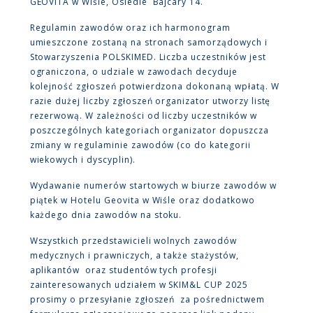
GEOVITA w Wiśle, Osiedle Bajcary 14.
Regulamin zawodów oraz ich harmonogram
umieszczone zostaną na stronach samorządowych i
Stowarzyszenia POLSKIMED. Liczba uczestników jest
ograniczona, o udziale w zawodach decyduje
kolejność zgłoszeń potwierdzona dokonaną wpłatą. W
razie dużej liczby zgłoszeń organizator utworzy listę
rezerwową. W zależności od liczby uczestników w
poszczególnych kategoriach organizator dopuszcza
zmiany w regulaminie zawodów (co do kategorii
wiekowych i dyscyplin).
Wydawanie numerów startowych w biurze zawodów w
piątek w Hotelu Geovita w Wiśle oraz dodatkowo
każdego dnia zawodów na stoku.
Wszystkich przedstawicieli wolnych zawodów
medycznych i prawniczych, a także stażystów,
aplikantów oraz studentów tych profesji
zainteresowanych udziałem w SKIM&L CUP 2025
prosimy o przesyłanie zgłoszeń za pośrednictwem