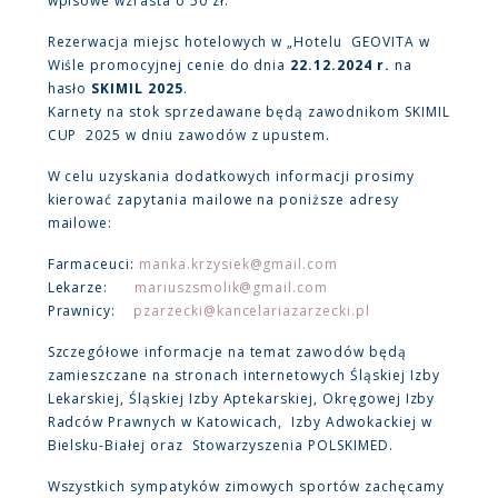
wpisowe wzrasta o 50 zł.
Rezerwacja miejsc hotelowych w „Hotelu GEOVITA w
Wiśle promocyjnej cenie do dnia
22.12.2024 r.
na
hasło
SKIMIL 2025
.
Karnety na stok sprzedawane będą zawodnikom SKIMIL
CUP 2025 w dniu zawodów z upustem.
W celu uzyskania dodatkowych informacji prosimy
kierować zapytania mailowe na poniższe adresy
mailowe:
Farmaceuci:
manka.krzysiek@gmail.com
Lekarze:
mariuszsmolik@gmail.com
Prawnicy:
pzarzecki@kancelariazarzecki.pl
Szczegółowe informacje na temat zawodów będą
zamieszczane na stronach internetowych Śląskiej Izby
Lekarskiej, Śląskiej Izby Aptekarskiej, Okręgowej Izby
Radców Prawnych w Katowicach, Izby Adwokackiej w
Bielsku-Białej oraz Stowarzyszenia POLSKIMED.
Wszystkich sympatyków zimowych sportów zachęcamy