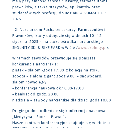
mają przyjemność zaprosić lekarzy, farmaceutów i
prawników, a także stażystów, aplikantów oraz
studentów tych profesji, do udziału w SKIM&L CUP
2025
– XI Narciarskim Pucharze Lekarzy, Farmaceutów i
Prawników, który odbędzie się w dniach 10 –12
stycznia 2025 r. na stoku ośrodka narciarskiego
SKOLNITY SKI & BIKE PARK w Wiśle /
www.skolnity.pl
/.
W ramach zawodów przewiduje się poniższe
konkurencje narciarskie:
piątek – slalom -godz.17.00, z kolacją na stoku
sobota – slalom gigant godz.9.00, – snowboard,
slalom równoległy
– konferencja naukowa ok.16.00-17.00
– bankiet od godz. 20.00
niedziela – zawody narciarskie dla dzieci godz.10.00.
Drugiego dnia odbędzie się konferencja naukowa
„Medycyna – Sport – Prawo” .
Nasze centrum konferencyjne znajduje się w Hotelu