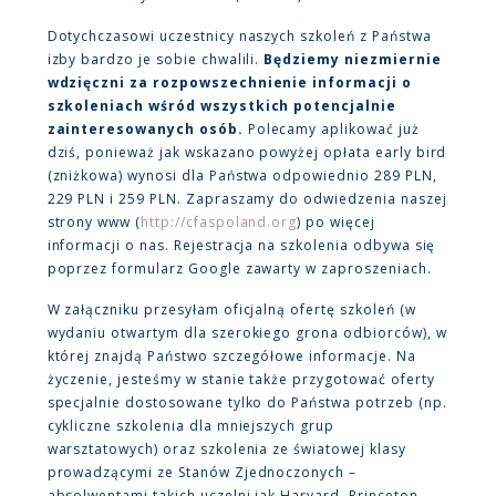
Dotychczasowi uczestnicy naszych szkoleń z Państwa
izby bardzo je sobie chwalili.
Będziemy niezmiernie
wdzięczni za rozpowszechnienie informacji o
szkoleniach wśród wszystkich potencjalnie
zainteresowanych osób.
Polecamy aplikować już
dziś, ponieważ jak wskazano powyżej opłata early bird
(zniżkowa) wynosi dla Państwa odpowiednio 289 PLN,
229 PLN i 259 PLN. Zapraszamy do odwiedzenia naszej
strony www (
http://cfaspoland.org
) po więcej
informacji o nas. Rejestracja na szkolenia odbywa się
poprzez formularz Google zawarty w zaproszeniach.
W załączniku przesyłam oficjalną ofertę szkoleń (w
wydaniu otwartym dla szerokiego grona odbiorców), w
której znajdą Państwo szczegółowe informacje. Na
życzenie, jesteśmy w stanie także przygotować oferty
specjalnie dostosowane tylko do Państwa potrzeb (np.
cykliczne szkolenia dla mniejszych grup
warsztatowych) oraz szkolenia ze światowej klasy
prowadzącymi ze Stanów Zjednoczonych –
absolwentami takich uczelni jak Harvard, Princeton,