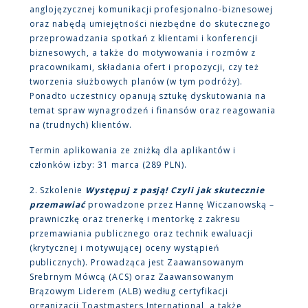
anglojęzycznej komunikacji profesjonalno-biznesowej
oraz nabędą umiejętności niezbędne do skutecznego
przeprowadzania spotkań z klientami i konferencji
biznesowych, a także do motywowania i rozmów z
pracownikami, składania ofert i propozycji, czy też
tworzenia służbowych planów (w tym podróży).
Ponadto uczestnicy opanują sztukę dyskutowania na
temat spraw wynagrodzeń i finansów oraz reagowania
na (trudnych) klientów.
Termin aplikowania ze zniżką dla aplikantów i
członków izby: 31 marca (289 PLN).
2. Szkolenie
Występuj z pasją! Czyli jak skutecznie
przemawiać
prowadzone przez Hannę Wiczanowską –
prawniczkę oraz trenerkę i mentorkę z zakresu
przemawiania publicznego oraz technik ewaluacji
(krytycznej i motywującej oceny wystąpień
publicznych). Prowadząca jest Zaawansowanym
Srebrnym Mówcą (ACS) oraz Zaawansowanym
Brązowym Liderem (ALB) według certyfikacji
organizacji Toastmasters International, a także