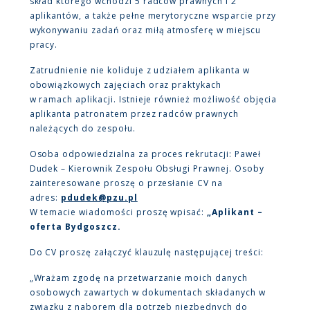
skład którego wchodzi 5 radców prawnych i 2
aplikantów, a także pełne merytoryczne wsparcie przy
wykonywaniu zadań oraz miłą atmosferę w miejscu
pracy.
Zatrudnienie nie koliduje z udziałem aplikanta w
obowiązkowych zajęciach oraz praktykach
w ramach aplikacji. Istnieje również możliwość objęcia
aplikanta patronatem przez radców prawnych
należących do zespołu.
Osoba odpowiedzialna za proces rekrutacji: Paweł
Dudek – Kierownik Zespołu Obsługi Prawnej. Osoby
zainteresowane proszę o przesłanie CV na
adres:
pdudek@pzu.pl
W temacie wiadomości proszę wpisać:
„Aplikant –
oferta Bydgoszcz.
Do CV proszę załączyć klauzulę następującej treści:
„Wrażam zgodę na przetwarzanie moich danych
osobowych zawartych w dokumentach składanych w
związku z naborem dla potrzeb niezbędnych do