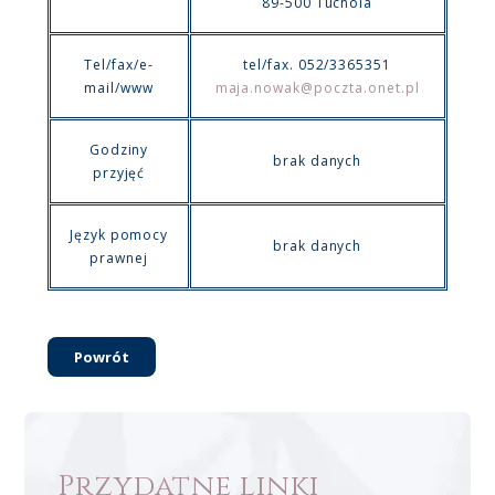
89-500 Tuchola
Tel/fax/e-
tel/fax. 052/3365351
mail/www
maja.nowak@poczta.onet.pl
Godziny
brak danych
przyjęć
Język pomocy
brak danych
prawnej
Powrót
Przydatne linki