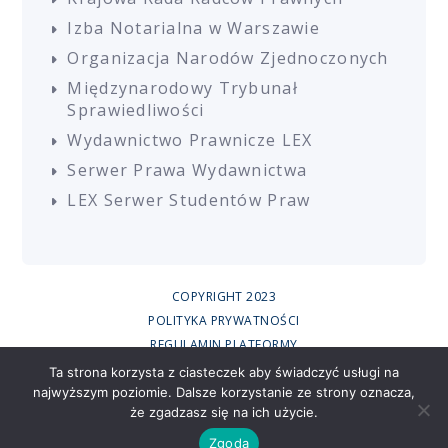
Izba Notarialna w Warszawie
Organizacja Narodów Zjednoczonych
Międzynarodowy Trybunał
Sprawiedliwości
Wydawnictwo Prawnicze LEX
Serwer Prawa Wydawnictwa
LEX Serwer Studentów Praw
COPYRIGHT 2023
POLITYKA PRYWATNOŚCI
REGULAMIN PLATFORMY
REGULAMIN SZKOLEŃ
Ta strona korzysta z ciasteczek aby świadczyć usługi na
najwyższym poziomie. Dalsze korzystanie ze strony oznacza,
UCZESTNICY SZKOLEŃ ONLINE
że zgadzasz się na ich użycie.
RODO
CREATED BY
Zgoda