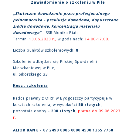
Zawiadomienie o szkoleniu w Pile
„Skuteczne dowodzenie przez profesjonalnego
pełnomocnika – prekluzja dowodowa, dopuszczane
źródła dowodowe, koncentracja materiału
dowodowego”
– SSR Monika Biała
Termin: 1
3.06.2023 r.,
w godzinach:
14.00-17.00.
Liczba punktów szkoleniowych:
8
Szkolenie odbędzie się Pilskiej Spółdzielni
Mieszkaniowej w Pile,
ul. Sikorskiego 33
Koszt szkolenia
Radca prawny z OIRP w Bydgoszczy partycypuje w
kosztach szkolenia, w wysokości
50 złotych
,
pozostałe osoby –
200 złotych
,
płatne do 09.06.2023
r.
ALIOR BANK – 07 2490 0005 0000 4530 1365 7750