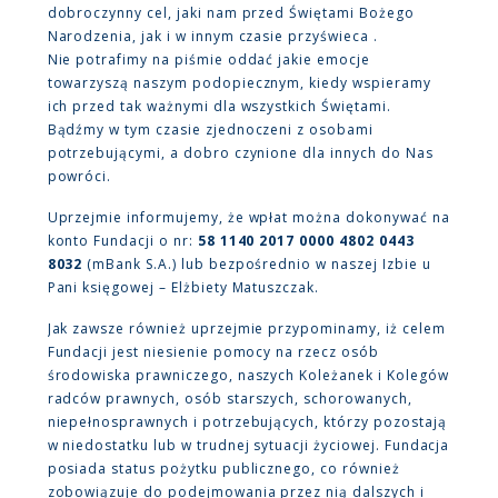
dobroczynny cel, jaki nam przed Świętami Bożego
Narodzenia, jak i w innym czasie przyświeca .
Nie potrafimy na piśmie oddać jakie emocje
towarzyszą naszym podopiecznym, kiedy wspieramy
ich przed tak ważnymi dla wszystkich Świętami.
Bądźmy w tym czasie zjednoczeni z osobami
potrzebującymi, a dobro czynione dla innych do Nas
powróci.
Uprzejmie informujemy, że wpłat można dokonywać na
konto Fundacji o nr:
58 1140 2017 0000 4802 0443
8032
(mBank S.A.) lub bezpośrednio w naszej Izbie u
Pani księgowej – Elżbiety Matuszczak.
Jak zawsze również uprzejmie przypominamy, iż celem
Fundacji jest niesienie pomocy na rzecz osób
środowiska prawniczego, naszych Koleżanek i Kolegów
radców prawnych, osób starszych, schorowanych,
niepełnosprawnych i potrzebujących, którzy pozostają
w niedostatku lub w trudnej sytuacji życiowej. Fundacja
posiada status pożytku publicznego, co również
zobowiązuje do podejmowania przez nią dalszych i