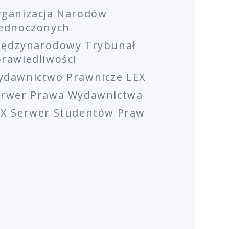
rganizacja Narodów
jednoczonych
iędzynarodowy Trybunał
rawiedliwości
ydawnictwo Prawnicze LEX
erwer Prawa Wydawnictwa
EX Serwer Studentów Praw