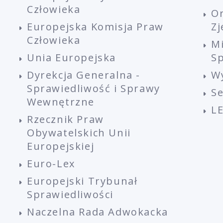
Człowieka
O
Europejska Komisja Praw
Z
Człowieka
M
Unia Europejska
Sp
Dyrekcja Generalna -
W
Sprawiedliwość i Sprawy
S
Wewnętrzne
L
Rzecznik Praw
Obywatelskich Unii
Europejskiej
Euro-Lex
Europejski Trybunał
Sprawiedliwości
Naczelna Rada Adwokacka