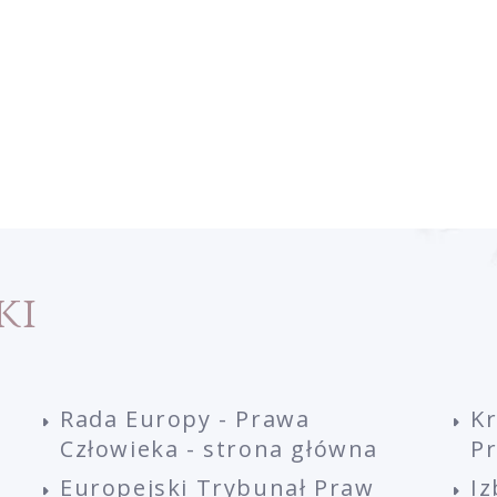
ki
Rada Europy - Prawa
K
Człowieka - strona główna
P
Europejski Trybunał Praw
Iz