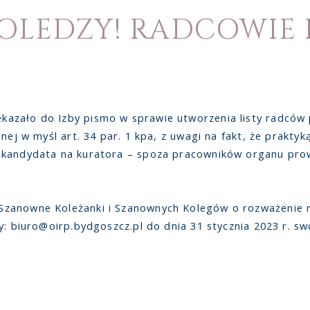
KOLEDZY! RADCOWIE 
azało do Izby pismo w sprawie utworzenia listy radców
cnej w myśl art. 34 par. 1 kpa, z uwagi na fakt, że prakty
e kandydata na kuratora – spoza pracowników organu pro
Szanowne Koleżanki i Szanownych Kolegów o rozważenie 
: biuro@oirp.bydgoszcz.pl do dnia 31 stycznia 2023 r. swo