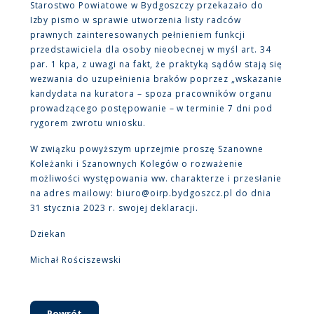
Starostwo Powiatowe w Bydgoszczy przekazało do
Izby pismo w sprawie utworzenia listy radców
prawnych zainteresowanych pełnieniem funkcji
przedstawiciela dla osoby nieobecnej w myśl art. 34
par. 1 kpa, z uwagi na fakt, że praktyką sądów stają się
wezwania do uzupełnienia braków poprzez „wskazanie
kandydata na kuratora – spoza pracowników organu
prowadzącego postępowanie – w terminie 7 dni pod
rygorem zwrotu wniosku.
W związku powyższym uprzejmie proszę Szanowne
Koleżanki i Szanownych Kolegów o rozważenie
możliwości występowania ww. charakterze i przesłanie
na adres mailowy: biuro@oirp.bydgoszcz.pl do dnia
31 stycznia 2023 r. swojej deklaracji.
Dziekan
Michał Rościszewski
Powrót