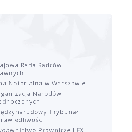
rajowa Rada Radców
rawnych
ba Notarialna w Warszawie
rganizacja Narodów
jednoczonych
iędzynarodowy Trybunał
rawiedliwości
ydawnictwo Prawnicze LEX