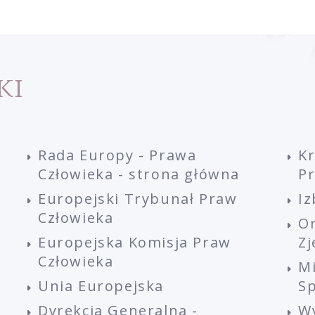
ki
Rada Europy - Prawa
K
Człowieka - strona główna
P
Europejski Trybunał Praw
Iz
Człowieka
O
Europejska Komisja Praw
Z
Człowieka
M
Unia Europejska
Sp
Dyrekcja Generalna -
W