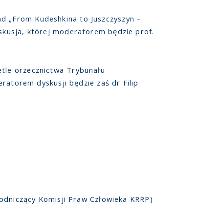
ad „From Kudeshkina to Juszczyszyn –
yskusja, której moderatorem będzie prof.
etle orzecznictwa Trybunału
eratorem dyskusji będzie zaś dr Filip
odniczący Komisji Praw Człowieka KRRP)