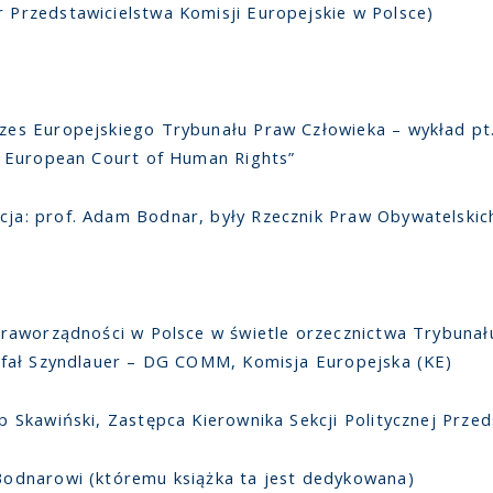
 Przedstawicielstwa Komisji Europejskie w Polsce)
zes Europejskiego Trybunału Praw Człowieka – wykład pt.
he European Court of Human Rights”
ja: prof. Adam Bodnar, były Rzecznik Praw Obywatelskic
praworządności w Polsce w świetle orzecznictwa Trybunału
Rafał Szyndlauer – DG COMM, Komisja Europejska (KE)
p Skawiński, Zastępca Kierownika Sekcji Politycznej Prze
Bodnarowi (któremu książka ta jest dedykowana)