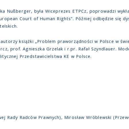
lika Nußberger, była Wiceprezes ETPCz, poprowadzi wykł
 European Court of Human Rights”. Później odbędzie się d
elskich.
 autorzy książki „Problem praworządności w Polsce w świ
rcz, prof. Agnieszka Grzelak i r.pr. Rafał Szyndlauer. Mod
litycznej Przedstawicielstwa KE w Polsce.
wej Rady Radców Prawnych), Mirosław Wróblewski (Przew