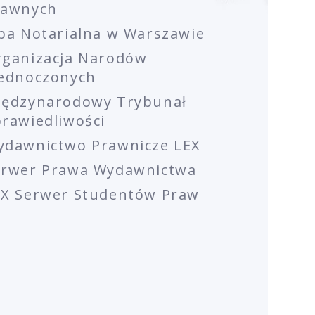
rawnych
ba Notarialna w Warszawie
rganizacja Narodów
jednoczonych
iędzynarodowy Trybunał
rawiedliwości
ydawnictwo Prawnicze LEX
erwer Prawa Wydawnictwa
EX Serwer Studentów Praw