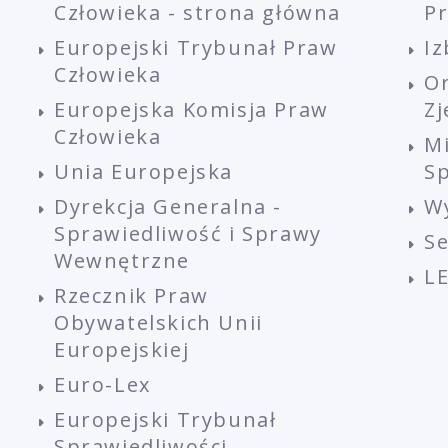
Człowieka - strona główna
P
Europejski Trybunał Praw
Iz
Człowieka
O
Europejska Komisja Praw
Z
Człowieka
M
Unia Europejska
Sp
Dyrekcja Generalna -
W
Sprawiedliwość i Sprawy
S
Wewnętrzne
L
Rzecznik Praw
Obywatelskich Unii
Europejskiej
Euro-Lex
Europejski Trybunał
Sprawiedliwości