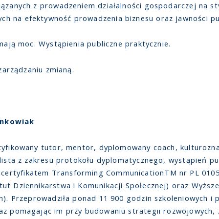
iązanych z prowadzeniem działalności gospodarczej na st
h na efektywność prowadzenia biznesu oraz jawności pu
mają moc. Wystąpienia publiczne praktycznie.
 zarządzaniu zmianą.
ankowiak
tyfikowany tutor, mentor, dyplomowany coach, kulturoznaw
lista z zakresu protokołu dyplomatycznego, wystąpień pub
ertyfikatem Transforming CommunicationTM nr PL 01050
ut Dziennikarstwa i Komunikacji Społecznej) oraz Wyższ
ch). Przeprowadziła ponad 11 900 godzin szkoleniowych i
az pomagając im przy budowaniu strategii rozwojowych, 