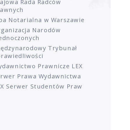
rajowa Rada Radców
rawnych
ba Notarialna w Warszawie
rganizacja Narodów
jednoczonych
iędzynarodowy Trybunał
rawiedliwości
ydawnictwo Prawnicze LEX
erwer Prawa Wydawnictwa
EX Serwer Studentów Praw