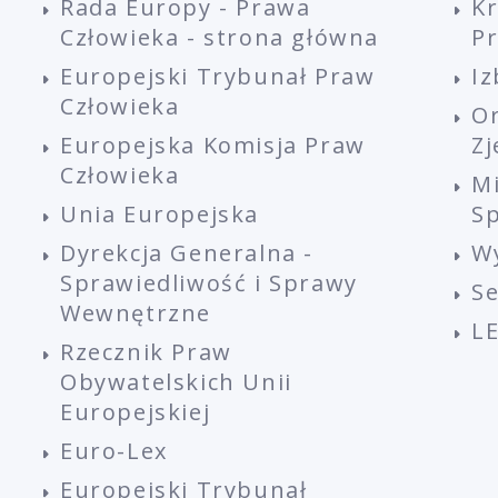
Rada Europy - Prawa
K
Człowieka - strona główna
P
Europejski Trybunał Praw
Iz
Człowieka
O
Europejska Komisja Praw
Z
Człowieka
M
Unia Europejska
Sp
Dyrekcja Generalna -
W
Sprawiedliwość i Sprawy
S
Wewnętrzne
L
Rzecznik Praw
Obywatelskich Unii
Europejskiej
Euro-Lex
Europejski Trybunał