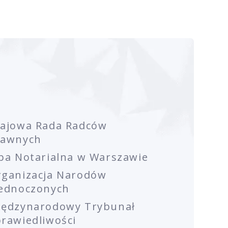
rajowa Rada Radców
rawnych
ba Notarialna w Warszawie
rganizacja Narodów
jednoczonych
iędzynarodowy Trybunał
rawiedliwości