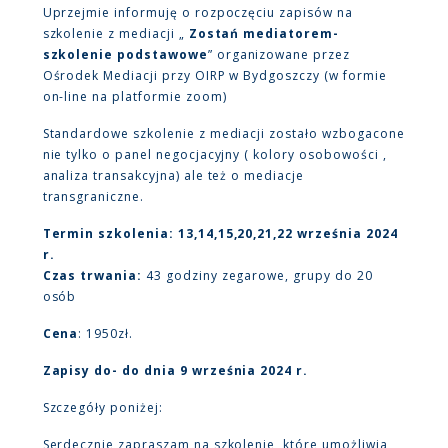
Uprzejmie informuję o rozpoczęciu zapisów na
szkolenie z mediacji „
Zostań mediatorem-
szkolenie podstawowe
” organizowane przez
Ośrodek Mediacji przy OIRP w Bydgoszczy (w formie
on-line na platformie zoom)
Standardowe szkolenie z mediacji zostało wzbogacone
nie tylko o panel negocjacyjny ( kolory osobowości ,
analiza transakcyjna) ale też o mediacje
transgraniczne.
Termin szkolenia:
13,14,15,20,21,22 września 2024
r.
Czas trwania:
43 godziny zegarowe, grupy do 20
osób
Cena
: 1950zł.
Zapisy do-
do dnia 9 września 2024 r.
Szczegóły poniżej:
Serdecznie zapraszam na szkolenie, które umożliwia