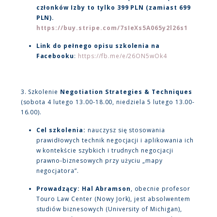
członków Izby to tylko 399 PLN (zamiast 699
PLN).
https://buy.stripe.com/7sIeXs5A065y2l26s1
Link do pełnego opisu szkolenia na
Facebooku
:
https://fb.me/e/26ON5wOk4
3. Szkolenie
Negotiation Strategies & Techniques
(sobota 4 lutego 13.00-18.00, niedziela 5 lutego 13.00-
16.00).
Cel szkolenia:
nauczysz się stosowania
prawidłowych technik negocjacji i aplikowania ich
w kontekście szybkich i trudnych negocjacji
prawno-biznesowych przy użyciu „mapy
negocjatora”.
Prowadzący: Hal Abramson
, obecnie profesor
Touro Law Center (Nowy Jork), jest absolwentem
studiów biznesowych (University of Michigan),