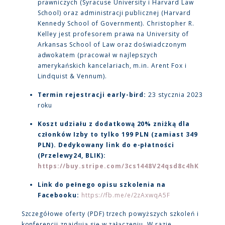
prawniczych (Syracuse University i Harvard Law
School) oraz administracji publicznej (Harvard
Kennedy School of Government). Christopher R.
Kelley jest profesorem prawa na University of
Arkansas School of Law oraz doświadczonym
adwokatem (pracował w najlepszych
amerykańskich kancelariach, m.in. Arent Fox i
Lindquist & Vennum).
Termin rejestracji early-bird:
23 stycznia 2023
roku
Koszt udziału z dodatkową 20% zniżką dla
członków Izby to tylko 199 PLN (zamiast 349
PLN). Dedykowany link do e-płatności
(Przelewy24, BLIK):
https://buy.stripe.com/3cs1448V24qsd8c4hK
Link do pełnego opisu szkolenia na
Facebooku:
https://fb.me/e/2zAxwqA5F
Szczegółowe oferty (PDF) trzech powyższych szkoleń i
konferencji znajdują się w załączeniu. W razie