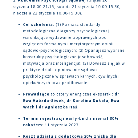
2.
Akademia Psychologii Sądowe
j (piątek 20
stycznia 18.00-21.15, sobota 21 stycznia 10.00-15.30,
niedziela 22 stycznia 10.00-15.30).
Cel szkolenia:
(1) Poznasz standardy
metodologiczne diagnozy psychologicznej
warunkujące wydawanie poprawnych pod
względem formalnym i merytorycznym opinii
sądowo-psychologicznych; (2) Opanujesz wybrane
konstrukty psychologiczne (osobowość,
motywacja oraz inteligencja); (3) Dowiesz się jak w
praktyce działa opiniowanie sądowo-
psychologiczne w sprawach karnych, cywilnych i
opiekuńczych oraz profilowanie.
Prowadzące
to cztery energiczne ekspertki
: dr
Ewa Habzda-Siwek, dr Karolina Dukała, Ewa
Wach i dr Agnieszka Haś.
Termin rejestracji early-bird z niemal 30%
rabatem:
11 stycznia 2023.
Koszt udziału z dodatkową 20% zniżką dla