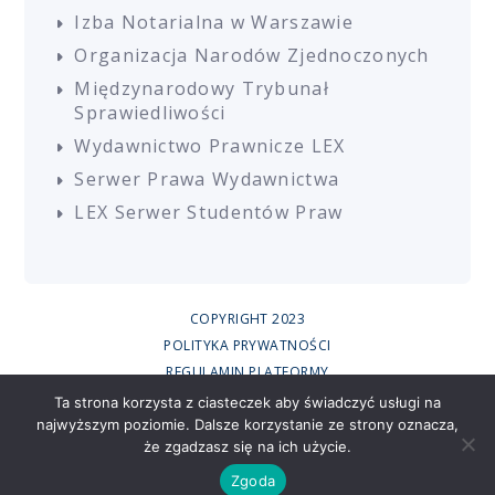
Izba Notarialna w Warszawie
Organizacja Narodów Zjednoczonych
Międzynarodowy Trybunał
Sprawiedliwości
Wydawnictwo Prawnicze LEX
Serwer Prawa Wydawnictwa
LEX Serwer Studentów Praw
COPYRIGHT 2023
POLITYKA PRYWATNOŚCI
REGULAMIN PLATFORMY
REGULAMIN SZKOLEŃ
Ta strona korzysta z ciasteczek aby świadczyć usługi na
najwyższym poziomie. Dalsze korzystanie ze strony oznacza,
UCZESTNICY SZKOLEŃ ONLINE
że zgadzasz się na ich użycie.
RODO
CREATED BY
Zgoda