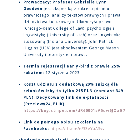
Prowadzący
:
Profesor Gabrielle Lynn
Goodwin
jest ekspertką z zakresu pisaniu
prawniczego, analizy tekstów prawnych i prawa
dziedzictwa kulturowego. Ukończyła prawo
(Chicago-Kent College of Law), psychologię i
lingwistykę (University of Utah) oraz lingwistykę
stosowaną (Indiana University). John Patrick
Higgins (USA) jest absolwentem George Mason
University i teoretykiem prawa.
Termin rejestracji early-bird z prawie 25%
rabatem:
12 stycznia 2023.
Koszt udziału z dodatkową 20% zniżką dla
członków Izby to tylko 215 PLN (zamiast 349
PLN). Dedykowany link do e-płatności
(Przelewy24, BLIK):
https://buy.stripe.com/dR60001sA5uw6JOaG7
Link do pełnego opisu szkolenia na
Facebooku:
https://fb.me/e/33eYaASvv