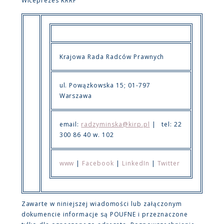
Wiceprezes KRRP
Krajowa Rada Radców Prawnych
ul. Powązkowska 15; 01-797
Warszawa
email:
radzyminska@kirp.pl
| tel: 22
300 86 40 w. 102
www
|
Facebook
|
LinkedIn
|
Twitter
Zawarte w niniejszej wiadomości lub załączonym
dokumencie informacje są POUFNE i przeznaczone