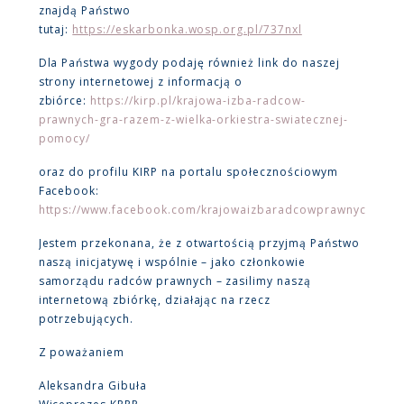
znajdą Państwo
tutaj:
https://eskarbonka.wosp.org.pl/737nxl
Dla Państwa wygody podaję również link do naszej
strony internetowej z informacją o
zbiórce:
https://kirp.pl/krajowa-izba-radcow-
prawnych-gra-razem-z-wielka-orkiestra-swiatecznej-
pomocy/
oraz do profilu KIRP na portalu społecznościowym
Facebook:
https://www.facebook.com/krajowaizbaradcowprawnych
Jestem przekonana, że z otwartością przyjmą Państwo
naszą inicjatywę i wspólnie – jako członkowie
samorządu radców prawnych – zasilimy naszą
internetową zbiórkę, działając na rzecz
potrzebujących.
Z poważaniem
Aleksandra Gibuła