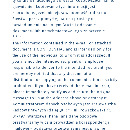
tylko dla oznaczonego adresata. Rozpowszechnianie,
ujawnianie i kopiowanie tych informacji jest
zabronione. Jeżeli niniejsza wiadomość trafiła do
Państwa przez pomyłkę, bardzo prosimy o
powiadomienie nas o tym fakcie i odesłanie
dokumentu lub natychmiastowe jego zniszczenie.
* * *
The information contained in the e-mail or attached
document is CONFIDENTIAL and is intended only for
the use of the individual to whom it is addressed. If
you are not the intended recipient or employee
responsible to deliver to the intended recipient, you
are hereby notified that any dissemination,
distribution or copying of the communication is strictly
prohibited. If you have received the e-mail in error,
please immediately notify us and return the original
message to us at the address above or destroy it.
Administratorem danych osobowych jest Krajowa Izba
Radców Prawnych (dalej „KIRP”), ul. Powązkowska 15,
01-797 Warszawa. Pani/Pana dane osobowe
przetwarzamy w celu prowadzenia korespondencji
mailowej – podstawą przetwarzania jest prawnie