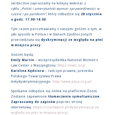
serdecznie zapraszamy na kolejny webinar z
cyklu
„Polski i amerykański wymiar sprawiedliwości w
czasie i po pandemii”,
który odbędzie się
28 stycznia
o godz. 17.00-18.00
Tym razem porozmawiamy z naszymi gośćmi o tym, w
jaki sposób w Polsce i w Stanach Zjednoczonych
przeciwdziała się
dyskryminacji ze względu na płeć
w miejscu pracy.
Gośćmi będą:
Emily Martin
– wiceprezydentka National Women’s
Law Center z Waszyngtonu:
https://nwlc.org/
Karolina Kędziora
– radczyni prawna, prezeska
Polskiego Towarzystwa Prawa
Antydyskryminacyjnego:
http://www.ptpa.org.pl/
Spotkanie odbędzie się online na platformie Zoom.
Zostanie zapewnione
tłumaczenie symultaniczne.
Zapraszamy do zapisów
poprzez stronę
internetową:
https://courtwatch.pl/dyskryminacja-ze-
wzgledu-na-plec-w-miejscu-pracy/