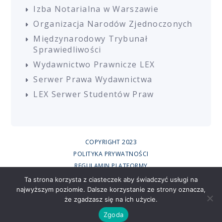
Izba Notarialna w Warszawie
Organizacja Narodów Zjednoczonych
Międzynarodowy Trybunał
Sprawiedliwości
Wydawnictwo Prawnicze LEX
Serwer Prawa Wydawnictwa
LEX Serwer Studentów Praw
COPYRIGHT 2023
POLITYKA PRYWATNOŚCI
REGULAMIN PLATFORMY
REGULAMIN SZKOLEŃ
Ta strona korzysta z ciasteczek aby świadczyć usługi na
najwyższym poziomie. Dalsze korzystanie ze strony oznacza,
UCZESTNICY SZKOLEŃ ONLINE
że zgadzasz się na ich użycie.
RODO
CREATED BY
Zgoda