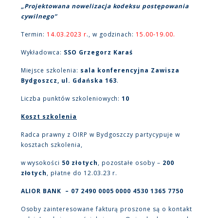
„Projektowana nowelizacja kodeksu postępowania
cywilnego”
Termin:
14.03.2023 r
., w godzinach:
15.00-19.00.
Wykładowca:
SSO Grzegorz Karaś
Miejsce szkolenia:
sala konferencyjna Zawisza
Bydgoszcz, ul. Gdańska 163
.
Liczba punktów szkoleniowych:
10
Koszt szkolenia
Radca prawny z OIRP w Bydgoszczy partycypuje w
kosztach szkolenia,
w wysokości
50 złotych
, pozostałe osoby –
200
złotych
, płatne do 12.03.23 r.
ALIOR BANK – 07 2490 0005 0000 4530 1365 7750
Osoby zainteresowane fakturą proszone są o kontakt