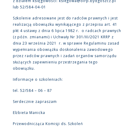
z działem księgowości: ksiegowa@oirp.bydgoszcz.pl
lub 52/584-04-01
Szkolenie adresowane jest do radców prawnych i jest
realizacją obowiązku wynikającego z przepisu art. 41
pkt 4 ustawy z dnia 6 lipca 1982 r. o radcach prawnych
(z późn. zmianami) i Uchwały Nr 301/XI/2021 KRRP z
dnia 23 września 2021 r. w sprawie Regulaminu zasad
wypełniania obowiązku doskonalenia zawodowego
przez radców prawnych i zadań organów samorządu
służących zapewnieniu przestrzegania tego
obowiązku.
Informacje o szkoleniach:
tel. 52/584 – 06 – 87
Serdecznie zapraszam
Elżbieta Manicka
Przewodnicząca Komisji ds. Szkoleń