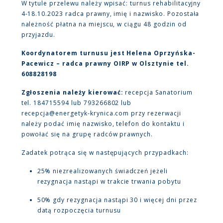
W tytule przelewu należy wpisać: turnus rehabilitacyjny
4-18.10.2023 radca prawny, imię i nazwisko. Pozostała
należność płatna na miejscu, w ciągu 48 godzin od
przyjazdu.
Koordynatorem turnusu jest Helena Oprzyńska-
Pacewicz – radca prawny OIRP w Olsztynie tel.
608828198
Zgłoszenia należy kierować:
recepcja Sanatorium
tel. 184715594 lub 793266802 lub
recepcja@energetyk-krynica.com przy rezerwacji
należy podać imię nazwisko, telefon do kontaktu i
powołać się na grupę radców prawnych.
Zadatek potrąca się w następujących przypadkach:
25% niezrealizowanych świadczeń jeżeli
rezygnacja nastąpi w trakcie trwania pobytu
50% gdy rezygnacja nastąpi 30 i więcej dni przez
datą rozpoczęcia turnusu