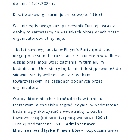
do dnia 11.03.2022 r.
Koszt wpisowego turnieju tenisowego:
190 zł
W cenie wpisowego każdy uczestnik Turnieju wraz z
osobą towarzyszącą na warunkach określonych przez
organizatorów, otrzymuje:
– bufet kawowy, udział w Player’s Party (podczas
niego poczęstunek oraz seanse z saunerem w wellness
& spa) oraz możliwość zagrania w turnieju w
badmintona. Uczestnicy będą mieli dostęp również do
siłowni i strefy wellness wraz z osobami
towarzyszącymi na zasadach podanych przez
organizatora.
Osoby, które nie chcą brać udziału w turnieju
tenisowym, a chciałyby zagrać jedynie w badmintona,
będą mogły skorzystać z ww. atrakcji z osobą
towarzyszącą (od soboty) płacą wpisowe
120 zł
.
Turniej badmintona –
VII Badmintonowe
Mistrzostwa Śląska Prawników
– rozpocznie się w