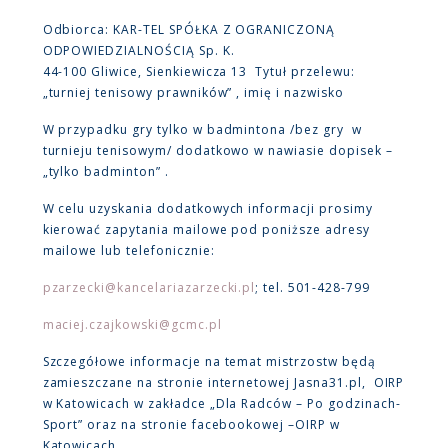
Odbiorca: KAR-TEL SPÓŁKA Z OGRANICZONĄ
ODPOWIEDZIALNOŚCIĄ Sp. K.
44-100 Gliwice, Sienkiewicza 13 Tytuł przelewu:
„turniej tenisowy prawników” , imię i nazwisko
W przypadku gry tylko w badmintona /bez gry w
turnieju tenisowym/ dodatkowo w nawiasie dopisek –
„tylko badminton” .
W celu uzyskania dodatkowych informacji prosimy
kierować zapytania mailowe pod poniższe adresy
mailowe lub telefonicznie:
pzarzecki@kancelariazarzecki.pl
; tel. 501-428-799
maciej.czajkowski@gcmc.pl
Szczegółowe informacje na temat mistrzostw będą
zamieszczane na stronie internetowej Jasna31.pl, OIRP
w Katowicach w zakładce „Dla Radców – Po godzinach-
Sport” oraz na stronie facebookowej –OIRP w
Katowicach.