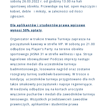
sobotę 26.03.2022 r. od godziny 13.00 na hali
sportowej obiektu. Przewiduje się kat. open mężczyzn i
kobiet, deble i miksty, w zależności od ilości
zgłoszeń.
Dla aplikantów i studentów prawa wpisowe
wynosi 50% opłaty
.
Organizator w trakcie trwania Turnieju zaprasza na
poczęstunek kawowy w strefie VIP. W sobotę po 21.00
odbędzie się Player’s Party na terenie obiektu
sportowego JASNA 31 w strefie wellness i spa. Stroje
kąpielowe obowiązkowe! Podczas imprezy nastąpi
wręczenie medali dla uczestników turnieju
badmintonowego, losowanie nagród oraz zostanie
rozegrany turniej siatkówki basenowej. W trosce o
kondycję uczestników turnieju przygotowano dla nich
także smakowity poczęstunek i napoje regenerujące.
W niedzielę odbędzie się na kortach uroczyste
wręczenie pucharów i medali dla zawodników turnieju
tenisowego. Wszystkich przedstawicieli zawodów
prawniczych, aplikantów i studentów prawa