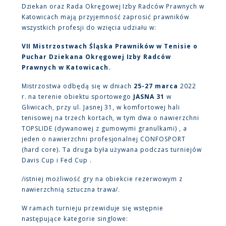
Dziekan oraz Rada Okręgowej Izby Radców Prawnych w
Katowicach mają przyjemność zaprosić prawników
wszystkich profesji do wzięcia udziału w:
VII Mistrzostwach Śląska Prawników w Tenisie o
Puchar Dziekana Okręgowej Izby Radców
Prawnych w Katowicach.
Mistrzostwa odbędą się w dniach
25-27 marca
2022
r. na terenie obiektu sportowego
JASNA 31
w
Gliwicach, przy ul. Jasnej 31, w komfortowej hali
tenisowej na trzech kortach, w tym dwa o nawierzchni
TOPSLIDE (dywanowej z gumowymi granulkami) , a
jeden o nawierzchni profesjonalnej CONFOSPORT
(hard core). Ta druga była używana podczas turniejów
Davis Cup i Fed Cup .
/istniej możliwość gry na obiekcie rezerwowym z
nawierzchnią sztuczna trawa/.
W ramach turnieju przewiduje się wstępnie
następujące kategorie singlowe: