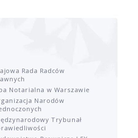
rajowa Rada Radców
rawnych
ba Notarialna w Warszawie
rganizacja Narodów
jednoczonych
iędzynarodowy Trybunał
rawiedliwości