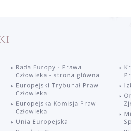
ki
Rada Europy - Prawa
K
Człowieka - strona główna
P
Europejski Trybunał Praw
Iz
Człowieka
O
Europejska Komisja Praw
Z
Człowieka
M
Unia Europejska
Sp