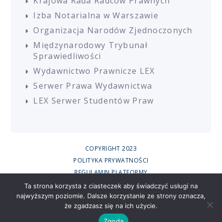
Krajowa Rada Radców Prawnych
Izba Notarialna w Warszawie
Organizacja Narodów Zjednoczonych
Międzynarodowy Trybunał
Sprawiedliwości
Wydawnictwo Prawnicze LEX
Serwer Prawa Wydawnictwa
LEX Serwer Studentów Praw
COPYRIGHT 2023
POLITYKA PRYWATNOŚCI
REGULAMIN PLATFORMY
REGULAMIN SZKOLEŃ
Ta strona korzysta z ciasteczek aby świadczyć usługi na
najwyższym poziomie. Dalsze korzystanie ze strony oznacza,
UCZESTNICY SZKOLEŃ ONLINE
że zgadzasz się na ich użycie.
RODO
CREATED BY
Zgoda