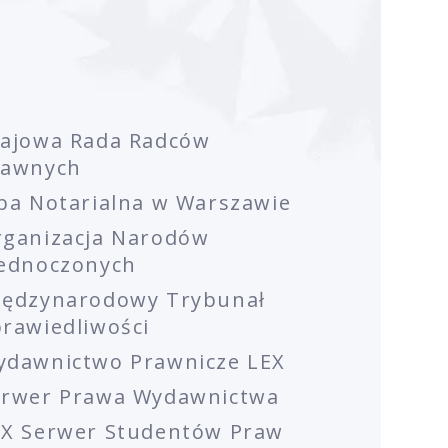
rajowa Rada Radców
rawnych
ba Notarialna w Warszawie
rganizacja Narodów
jednoczonych
iędzynarodowy Trybunał
rawiedliwości
ydawnictwo Prawnicze LEX
erwer Prawa Wydawnictwa
EX Serwer Studentów Praw