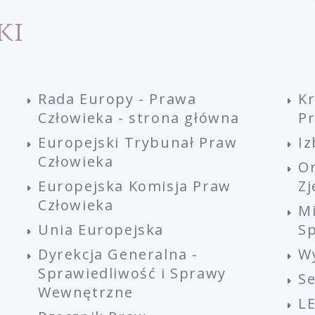
ki
Rada Europy - Prawa
K
Człowieka - strona główna
P
Europejski Trybunał Praw
Iz
Człowieka
O
Europejska Komisja Praw
Z
Człowieka
M
Unia Europejska
Sp
Dyrekcja Generalna -
W
Sprawiedliwość i Sprawy
S
Wewnętrzne
L