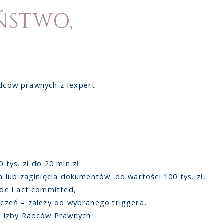
ŃSTWO,
adców prawnych z Iexpert
 tys. zł do 20 mln zł
a lub zaginięcia dokumentów, do wartości 100 tys. zł,
de i act committed,
zczeń – zależy od wybranego triggera,
j Izby Radców Prawnych