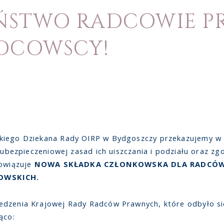
ŃSTWO RADCOWIE PR
ADCOWSCY!
kiego Dziekana Rady OIRP w Bydgoszczy przekazujemy w 
i ubezpieczeniowej zasad ich uiszczania i podziału oraz z
bowiązuje
NOWA SKŁADKA CZŁONKOWSKA DLA RADCÓW
OWSKICH.
edzenia Krajowej Rady Radców Prawnych, które odbyło się
ąco: