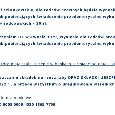
ki członkowskiej dla radców prawnych będzie wynosi
lub pobierających świadczenie przedemerytalne wyk
w radcowskich – 30 zł.
czeniem OC w kwocie 19 zł, wyniesie dla radców praw
lub pobierających świadczenie przedemerytalne wyk
óre mają stałe zlecenie w bankach o zmianę od dnia 1 st
szczanie składek na rzecz Izby ORAZ SKŁADKI UBEZP
022 r., a przede wszystkim o uregulowanie wszelkich
e konta bankowe;
0 0005 0000 4530 1365 7750