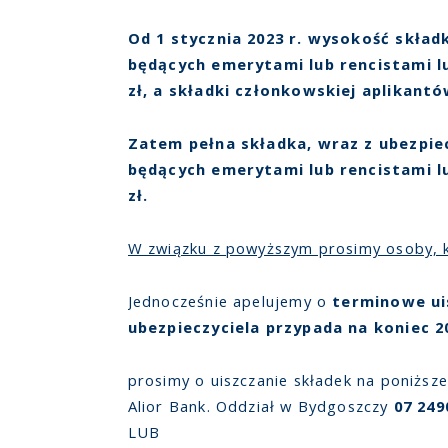
Od 1 stycznia 2023 r. wysokość skład
będących emerytami lub rencistami 
zł, a składki członkowskiej aplikantó
Zatem pełna składka, wraz z ubezpie
będących emerytami lub rencistami 
zł.
W związku z powyższym prosimy osoby, kt
Jednocześnie apelujemy o
terminowe ui
ubezpieczyciela przypada na koniec 2
prosimy o uiszczanie składek na poniższ
Alior Bank. Oddział w Bydgoszczy
07 249
LUB