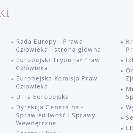
ki
Rada Europy - Prawa
K
Człowieka - strona główna
P
Europejski Trybunał Praw
Iz
Człowieka
O
Europejska Komisja Praw
Z
Człowieka
M
Unia Europejska
Sp
Dyrekcja Generalna -
W
Sprawiedliwość i Sprawy
S
Wewnętrzne
L