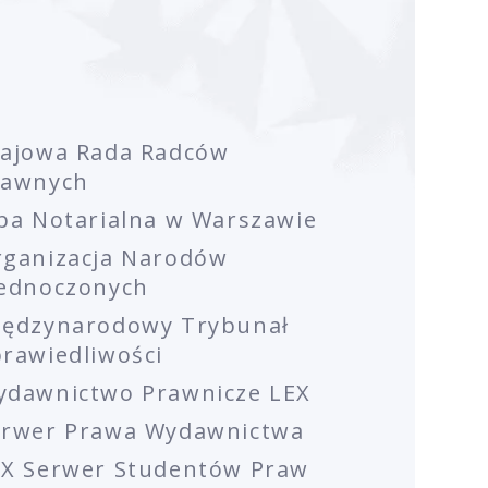
rajowa Rada Radców
rawnych
ba Notarialna w Warszawie
rganizacja Narodów
jednoczonych
iędzynarodowy Trybunał
rawiedliwości
ydawnictwo Prawnicze LEX
erwer Prawa Wydawnictwa
EX Serwer Studentów Praw