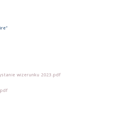
ire”
ystanie wizerunku 2023.pdf
.pdf