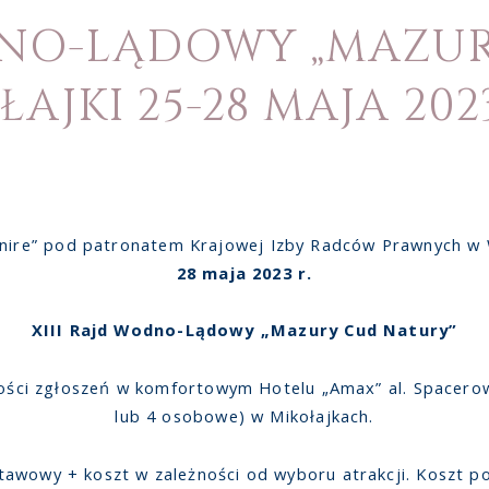
ODNO-LĄDOWY „MAZU
AJKI 25-28 MAJA 202
nire” pod patronatem Krajowej Izby Radców Prawnych w 
28 maja 2023 r.
XIII Rajd Wodno-Lądowy „Mazury Cud Natury”
ności zgłoszeń w komfortowym Hotelu „Amax” al. Spacero
lub 4 osobowe) w Mikołajkach.
awowy + koszt w zależności od wyboru atrakcji. Koszt p