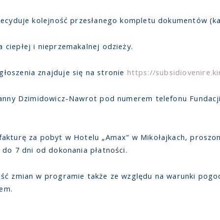
 decyduje kolejność przesłanego kompletu dokumentów (k
ciepłej i nieprzemakalnej odzieży.
łoszenia znajduje się na stronie
https://subsidiovenire.ki
Joanny Dzimidowicz-Nawrot pod numerem telefonu Fundacj
akturę za pobyt w Hotelu „Amax” w Mikołajkach, proszon
 do 7 dni od dokonania płatności.
ość zmian w programie także ze względu na warunki pogo
iem.