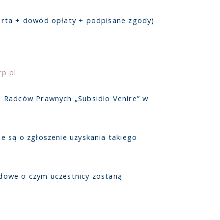
arta + dowód opłaty + podpisane zgody)
rp.pl
i Radców Prawnych „Subsidio Venire” w
e są o zgłoszenie uzyskania takiego
dowe o czym uczestnicy zostaną