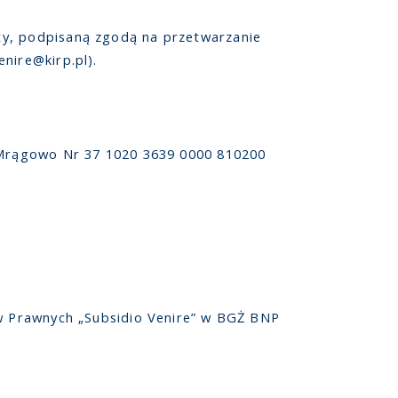
ty, podpisaną zgodą na przetwarzanie
nire@kirp.pl).
O/Mrągowo Nr 37 1020 3639 0000 810200
ów Prawnych „Subsidio Venire” w BGŻ BNP