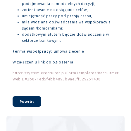
podejmowania samodzielnych decyzji,
zorientowanie na osiąganie celów,
umiejętność pracy pod presją czasu,
mile widziane doświadczenie we współpracy z
sądami/komornikami;
dodatkowym atutem będzie doświadczenie w
sektorze bankowym.
Forma współpracy:
umowa zlecenie
W załączeniu link do ogłoszenia
https://system.erecruiter.pl/FormTemplates/RecruitmentForm
WebID=2b871ed5f4bb4893b9ae3ff529251438
Powrót