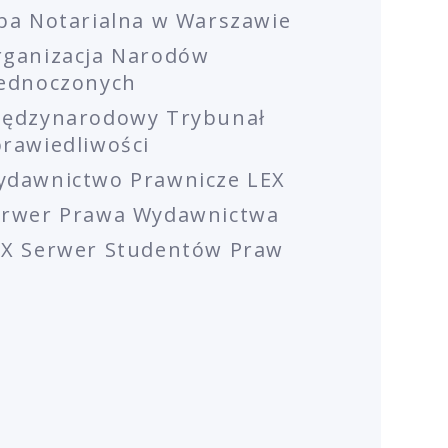
ba Notarialna w Warszawie
rganizacja Narodów
jednoczonych
iędzynarodowy Trybunał
rawiedliwości
ydawnictwo Prawnicze LEX
erwer Prawa Wydawnictwa
EX Serwer Studentów Praw