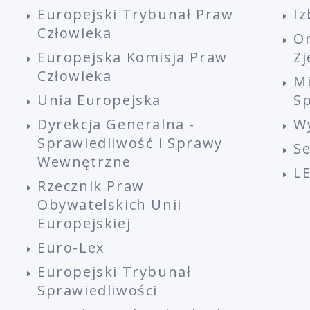
Europejski Trybunał Praw
Iz
Człowieka
O
Europejska Komisja Praw
Z
Człowieka
M
Unia Europejska
Sp
Dyrekcja Generalna -
W
Sprawiedliwość i Sprawy
S
Wewnętrzne
L
Rzecznik Praw
Obywatelskich Unii
Europejskiej
Euro-Lex
Europejski Trybunał
Sprawiedliwości