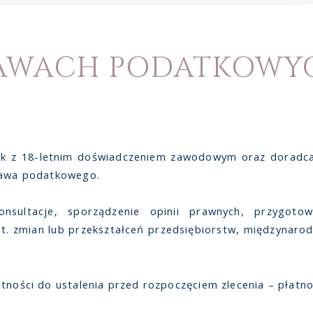
RAWACH PODATKOWY
ik z 18-letnim doświadczeniem zawodowym oraz dorad
prawa podatkowego.
nsultacje, sporządzenie opinii prawnych, przygotow
ot. zmian lub przekształceń przedsiębiorstw, międzyna
atności do ustalenia przed rozpoczęciem zlecenia – płatn