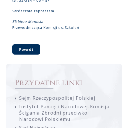
tel. 52/584 – 06 – 87
Serdecznie zapraszam
Elżbieta Manicka
Przewodnicząca Komisji ds. Szkoleń
Powrót
Przydatne linki
Sejm Rzeczypospolitej Polskiej
Instytut Pamięci Narodowej-Komisja
Ścigania Zbrodni przeciwko
Narodowi Polskiemu
Sąd Najwyższy