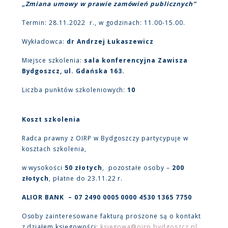
„Zmiana umowy w prawie zamówień publicznych”
Termin: 28.11.2022 r., w godzinach: 11.00-15.00.
Wykładowca:
dr Andrzej Łukaszewicz
Miejsce szkolenia:
sala konferencyjna Zawisza
Bydgoszcz, ul. Gdańska 163.
Liczba punktów szkoleniowych:
10
Koszt szkolenia
Radca prawny z OIRP w Bydgoszczy partycypuje w
kosztach szkolenia,
w wysokości
50 złotych
, pozostałe osoby –
200
złotych
, płatne do 23.11.22 r.
ALIOR BANK – 07 2490 0005 0000 4530 1365 7750
Osoby zainteresowane fakturą proszone są o kontakt
z działem księgowości:
ksiegowa@oirp.bydgoszcz.pl