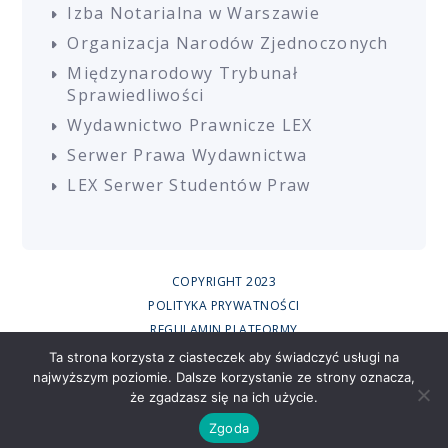
Izba Notarialna w Warszawie
Organizacja Narodów Zjednoczonych
Międzynarodowy Trybunał
Sprawiedliwości
Wydawnictwo Prawnicze LEX
Serwer Prawa Wydawnictwa
LEX Serwer Studentów Praw
COPYRIGHT 2023
POLITYKA PRYWATNOŚCI
REGULAMIN PLATFORMY
REGULAMIN SZKOLEŃ
Ta strona korzysta z ciasteczek aby świadczyć usługi na
najwyższym poziomie. Dalsze korzystanie ze strony oznacza,
UCZESTNICY SZKOLEŃ ONLINE
że zgadzasz się na ich użycie.
RODO
CREATED BY
Zgoda