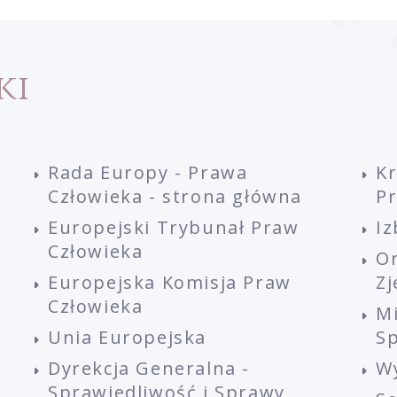
ki
Rada Europy - Prawa
K
Człowieka - strona główna
P
Europejski Trybunał Praw
Iz
Człowieka
O
Europejska Komisja Praw
Z
Człowieka
M
Unia Europejska
Sp
Dyrekcja Generalna -
W
Sprawiedliwość i Sprawy