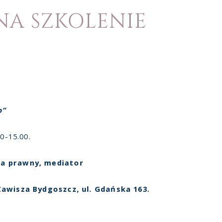
NA SZKOLENIE
o”
0-15.00.
dca prawny, mediator
Zawisza Bydgoszcz, ul. Gdańska 163.