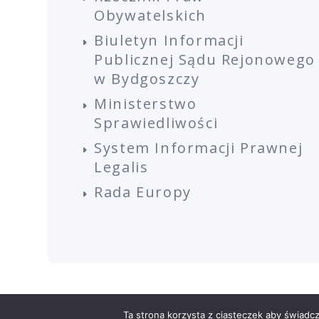
Obywatelskich
Biuletyn Informacji
Publicznej Sądu Rejonowego
w Bydgoszczy
Ministerstwo
Sprawiedliwości
System Informacji Prawnej
Legalis
Rada Europy
COPYRIGHT 2023
POLITYKA PRYWATNOŚCI
R
Ta strona korzysta z ciasteczek aby świadc