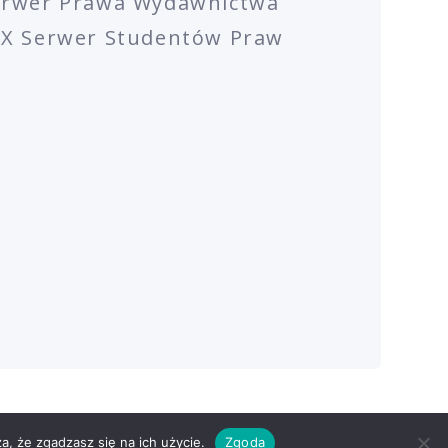
erwer Prawa Wydawnictwa
EX Serwer Studentów Praw
Y SZKOLEŃ ONLINE
RODO
CREATED BY
a, że zgadzasz się na ich użycie.
Zgoda