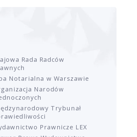
rajowa Rada Radców
rawnych
ba Notarialna w Warszawie
rganizacja Narodów
jednoczonych
iędzynarodowy Trybunał
rawiedliwości
ydawnictwo Prawnicze LEX