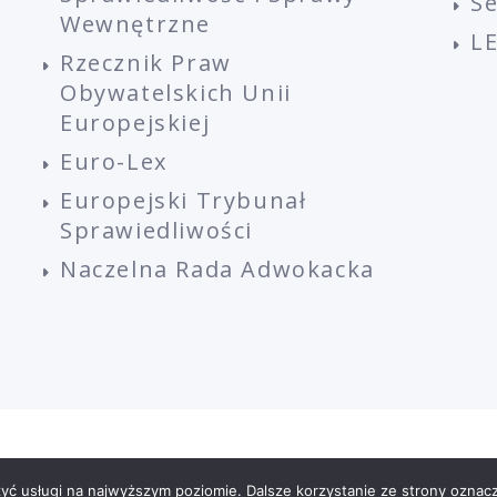
S
Wewnętrzne
L
Rzecznik Praw
Obywatelskich Unii
Europejskiej
Euro-Lex
Europejski Trybunał
Sprawiedliwości
Naczelna Rada Adwokacka
EGULAMIN PLATFORMY
REGULAMIN SZKOLEŃ
UCZESTNIC
zyć usługi na najwyższym poziomie. Dalsze korzystanie ze strony oznacz