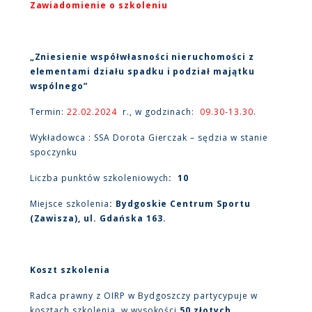
Zawiadomienie o szkoleniu
„Zniesienie współwłasności nieruchomości z
elementami działu spadku i podział majątku
wspólnego”
Termin:
22.02.2024
r.,
w godzinach:
09.30-13.30.
Wykładowca : SSA Dorota Gierczak – sędzia w stanie
spoczynku
Liczba punktów szkoleniowych
: 10
Miejsce szkolenia
: Bydgoskie Centrum Sportu
(Zawisza), ul. Gdańska 163.
Koszt szkolenia
Radca prawny z OIRP w Bydgoszczy partycypuje w
kosztach szkolenia, w wysokości
50 złotych
,