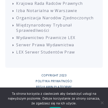
Krajowa Rada Radców Prawnych
Izba Notarialna w Warszawie
Organizacja Narodów Zjednoczonych
Międzynarodowy Trybunał
Sprawiedliwości
Wydawnictwo Prawnicze LEX
Serwer Prawa Wydawnictwa
LEX Serwer Studentów Praw
COPYRIGHT 2023
POLITYKA PRYWATNOŚCI
REGULAMIN PLATFORMY
REGULAMIN SZKOLEŃ
Ta strona korzysta z ciasteczek aby świadczyć usługi na
najwyższym poziomie. Dalsze korzystanie ze strony oznacza,
UCZESTNICY SZKOLEŃ ONLINE
że zgadzasz się na ich użycie.
RODO