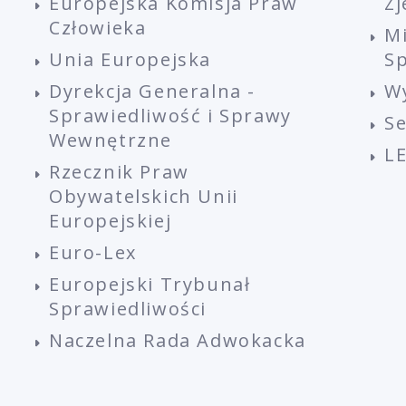
Europejska Komisja Praw
Z
Człowieka
M
Unia Europejska
Sp
Dyrekcja Generalna -
W
Sprawiedliwość i Sprawy
S
Wewnętrzne
L
Rzecznik Praw
Obywatelskich Unii
Europejskiej
Euro-Lex
Europejski Trybunał
Sprawiedliwości
Naczelna Rada Adwokacka