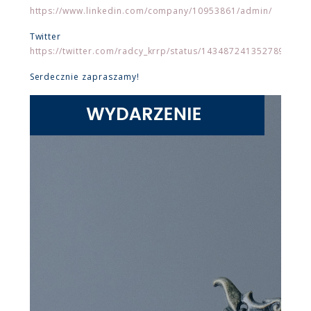
https://www.linkedin.com/company/10953861/admin/
Twitter
https://twitter.com/radcy_krrp/status/1434872413527891976
Serdecznie zapraszamy!