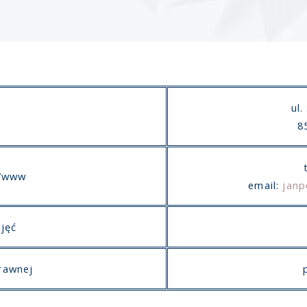
ul.
8
l/www
email:
jan
jęć
rawnej