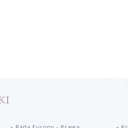
ki
Rada Europy - Prawa
K