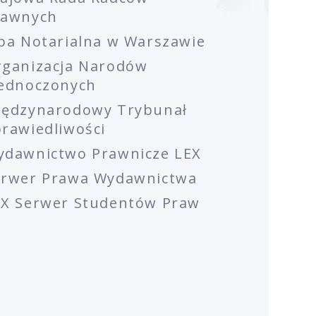
rawnych
ba Notarialna w Warszawie
rganizacja Narodów
jednoczonych
iędzynarodowy Trybunał
rawiedliwości
ydawnictwo Prawnicze LEX
erwer Prawa Wydawnictwa
EX Serwer Studentów Praw