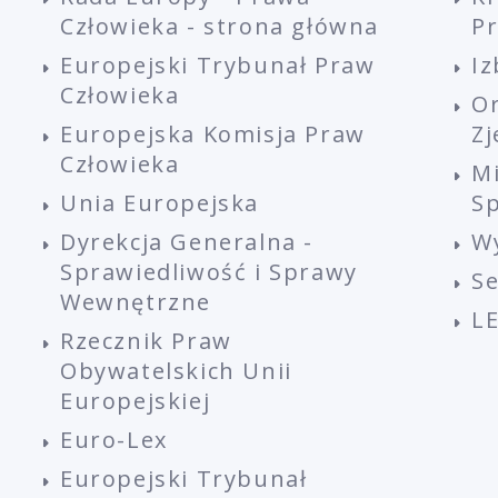
Człowieka - strona główna
P
Europejski Trybunał Praw
Iz
Człowieka
O
Europejska Komisja Praw
Z
Człowieka
M
Unia Europejska
Sp
Dyrekcja Generalna -
W
Sprawiedliwość i Sprawy
S
Wewnętrzne
L
Rzecznik Praw
Obywatelskich Unii
Europejskiej
Euro-Lex
Europejski Trybunał