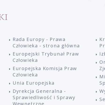
ki
Rada Europy - Prawa
K
Człowieka - strona główna
P
Europejski Trybunał Praw
Iz
Człowieka
O
Europejska Komisja Praw
Z
Człowieka
M
Unia Europejska
Sp
Dyrekcja Generalna -
W
Sprawiedliwość i Sprawy
S
Wewnętrzne