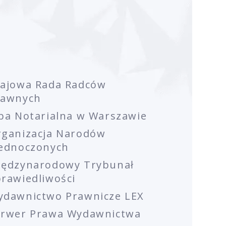
rajowa Rada Radców
rawnych
ba Notarialna w Warszawie
rganizacja Narodów
jednoczonych
iędzynarodowy Trybunał
rawiedliwości
ydawnictwo Prawnicze LEX
erwer Prawa Wydawnictwa