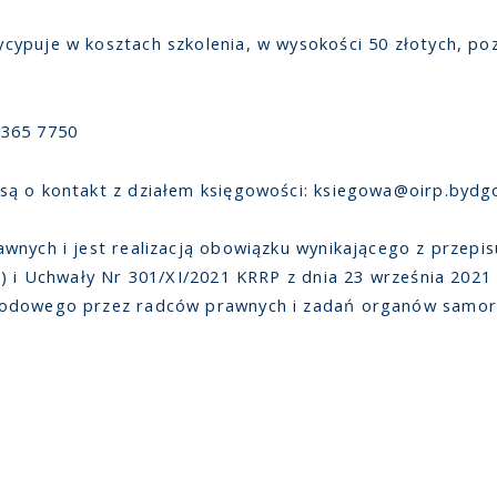
ypuje w kosztach szkolenia, w wysokości 50 złotych, poz
1365 7750
są o kontakt z działem księgowości: ksiegowa@oirp.bydgo
nych i jest realizacją obowiązku wynikającego z przepisu 
) i Uchwały Nr 301/XI/2021 KRRP z dnia 23 września 2021
wodowego przez radców prawnych i zadań organów samor