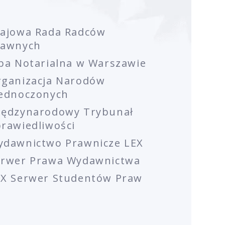
rajowa Rada Radców
rawnych
ba Notarialna w Warszawie
rganizacja Narodów
jednoczonych
iędzynarodowy Trybunał
rawiedliwości
ydawnictwo Prawnicze LEX
erwer Prawa Wydawnictwa
EX Serwer Studentów Praw