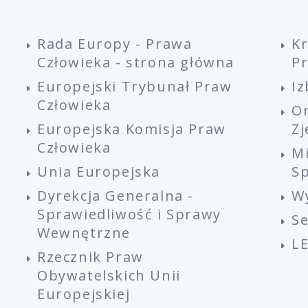
Rada Europy - Prawa
K
Człowieka - strona główna
P
Europejski Trybunał Praw
Iz
Człowieka
O
Europejska Komisja Praw
Z
Człowieka
M
Unia Europejska
Sp
Dyrekcja Generalna -
W
Sprawiedliwość i Sprawy
S
Wewnętrzne
L
Rzecznik Praw
Obywatelskich Unii
Europejskiej