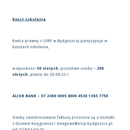
Koszt szkolenia
Radca prawny z OIRP w Bydgoszczy partycypuje w
kosztach szkolenia,
w wysokości
50 złotych
, pozostałe osoby –
200
złotych
, płatne do 20.09.22 r.
ALIOR BANK – 07 2490 0005 0000 4530 1365 7750
Osoby zainteresowane fakturą proszone są o kontakt
z działem księgowości: ksiegowa@oirp.bydgoszcz.pl
lub 52/584-04-01