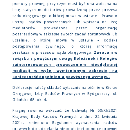
pomocy prawnej, przy czym musi być ona wpisana na
listę stałych mediatorów prowadzoną przez prezesa
sądu okręgowego, o której mowa w ustawie – Prawo o
ustroju sądów powszechnych lub wpisana na listę
mediatorów prowadzoną przez organizację
pozarządową w zakresie swoich zadań statutowych lub
uczelnię, o której mowa w ustawie – Kodeks
postępowania cywilnego, o której informację
przekazano prezesowi sądu okręgowego.
Zwracam w
związku z powyższym uwagę Koleżanek i Kolegów
zainteresowanych prowadzeniem nieodpłatnej
mediacji w wyżej wymienionym zakresie, na
konieczność dopełnienia powyższego wymogu.
Deklaracje należy składać wyłącznie na piśmie w Biurze
Okręgowej Izby Radców Prawnych w Bydgoszczy, ul.
Gdańska 68 lok. 4.
Pragnę również wskazać, że Uchwałą Nr 60/XI/2021
Krajowej Rady Radców Prawnych z dnia 22 kwietnia
2021r. zmieniono Regulamin wyznaczania radców
prawnych do udzielania nieodpłatnej pomocy prawnej