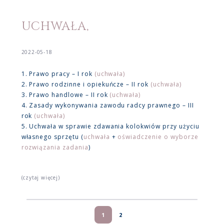
UCHWAŁA,
2022-05-18
1. Prawo pracy – I rok
(uchwała)
2. Prawo rodzinne i opiekuńcze – II rok
(uchwała)
3. Prawo handlowe – II rok
(uchwała)
4. Zasady wykonywania zawodu radcy prawnego – III
rok
(uchwała)
5. Uchwała w sprawie zdawania kolokwiów przy użyciu
własnego sprzętu (
uchwała
+
oświadczenie o wyborze
rozwiązania zadania
)
(czytaj więcej)
1
2