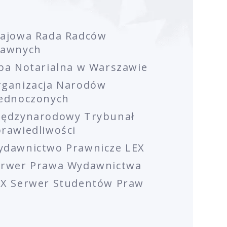
rajowa Rada Radców
rawnych
ba Notarialna w Warszawie
rganizacja Narodów
jednoczonych
iędzynarodowy Trybunał
rawiedliwości
ydawnictwo Prawnicze LEX
erwer Prawa Wydawnictwa
EX Serwer Studentów Praw