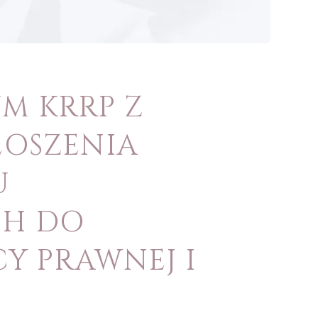
UM KRRP Z
GŁOSZENIA
U
CH DO
Y PRAWNEJ I