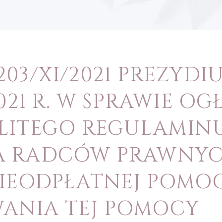
03/XI/2021 PREZYDI
021 R. W SPRAWIE O
OLITEGO REGULAMIN
A RADCÓW PRAWNY
IEODPŁATNEJ POMOC
NIA TEJ POMOCY