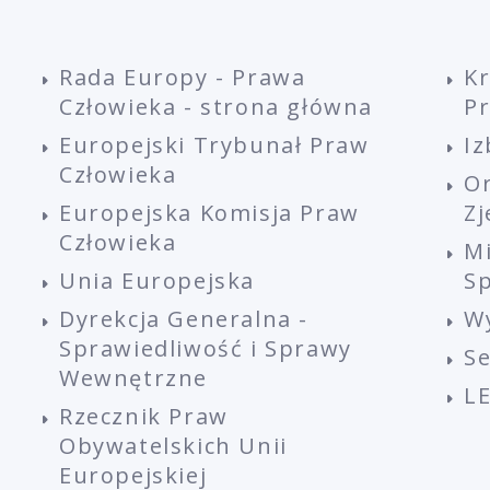
Rada Europy - Prawa
K
Człowieka - strona główna
P
Europejski Trybunał Praw
Iz
Człowieka
O
Europejska Komisja Praw
Z
Człowieka
M
Unia Europejska
Sp
Dyrekcja Generalna -
W
Sprawiedliwość i Sprawy
S
Wewnętrzne
L
Rzecznik Praw
Obywatelskich Unii
Europejskiej