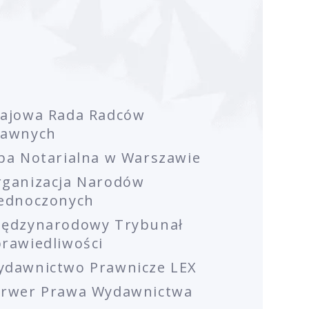
rajowa Rada Radców
rawnych
ba Notarialna w Warszawie
rganizacja Narodów
jednoczonych
iędzynarodowy Trybunał
rawiedliwości
ydawnictwo Prawnicze LEX
erwer Prawa Wydawnictwa