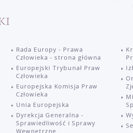
ki
Rada Europy - Prawa
K
Człowieka - strona główna
P
Europejski Trybunał Praw
Iz
Człowieka
O
Europejska Komisja Praw
Z
Człowieka
M
Unia Europejska
Sp
Dyrekcja Generalna -
W
Sprawiedliwość i Sprawy
S
Wewnętrzne