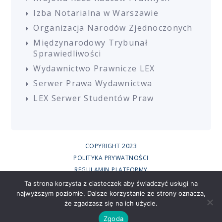
Izba Notarialna w Warszawie
Organizacja Narodów Zjednoczonych
Międzynarodowy Trybunał
Sprawiedliwości
Wydawnictwo Prawnicze LEX
Serwer Prawa Wydawnictwa
LEX Serwer Studentów Praw
COPYRIGHT 2023
POLITYKA PRYWATNOŚCI
REGULAMIN PLATFORMY
REGULAMIN SZKOLEŃ
Ta strona korzysta z ciasteczek aby świadczyć usługi na
najwyższym poziomie. Dalsze korzystanie ze strony oznacza,
UCZESTNICY SZKOLEŃ ONLINE
że zgadzasz się na ich użycie.
RODO
CREATED BY
Zgoda