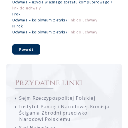
Uchwała – użycie własnego sprzętu komputerowego /
link do uchwały
I rok
Uchwała – kolokwium z etyki /
link do uchwały
III rok
Uchwała – kolokwium z etyki /
link do uchwały
Powrót
Przydatne linki
Sejm Rzeczypospolitej Polskiej
Instytut Pamięci Narodowej-Komisja
Ścigania Zbrodni przeciwko
Narodowi Polskiemu
Sąd Najwyższy